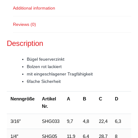
Additional information
Reviews (0)
Description
Bügel feuerverzinkt
Bolzen rot lackiert
mit eingeschlagener Tragfähigkeit
6fache Sicherheit
Nenngröße
Artikel
A
B
C
D
E
Nr.
3/16″
SHG033
9,7
4,8
22,4
6,3
15,
1/4″
SHG05
11,9
6,4
28,7
8
19,