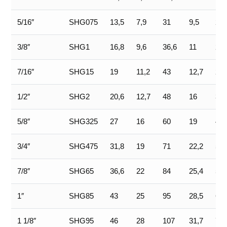
5/16″
SHG075
13,5
7,9
31
9,5
21,
3/8″
SHG1
16,8
9,6
36,6
11
26,
7/16″
SHG15
19
11,2
43
12,7
29,
1/2″
SHG2
20,6
12,7
48
16
33
5/8″
SHG325
27
16
60
19
42
3/4″
SHG475
31,8
19
71
22,2
51
7/8″
SHG65
36,6
22
84
25,4
58
1″
SHG85
43
25
95
28,5
68
1 1/8″
SHG95
46
28
107
31,7
74