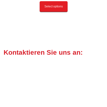
Select options
Kontaktieren Sie uns an:
VOGT Hebetechnik
Fon: 0 71 30 / 50 82 04
Inhaber: Thilo Vogt
Fax: 0 71 30 / 50 82 06
Mobil: 0163 / 8 44 56 00
Wieslensdorfer Strasse
12
Email:
info@vogt-
D-74182 Obersulm-
hebetechnik.de
Eschenau