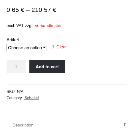
0,65
€
–
210,57
€
excl. VAT
zzgl.
Versandkosten
Artikel
Clear
Hochfeste
Add to cart
Schäkel,
Geschweifte
Form,
SKU:
N/A
mit
Category:
Schäkel
Augbolzen
quantity
Description