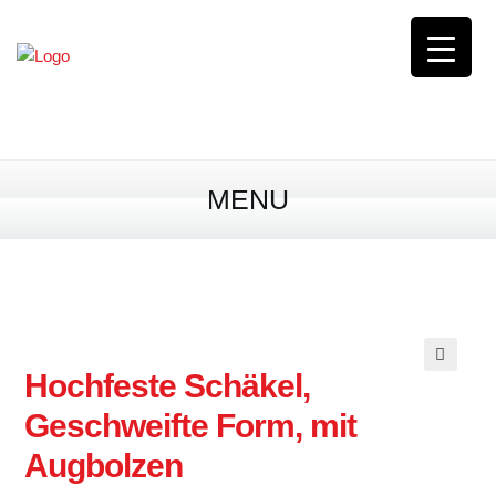
0163 / 8 44 56 00
0,00
€
0 Produkte
MENU
Hochfeste Schäkel,
🔍
Geschweifte Form, mit
Augbolzen