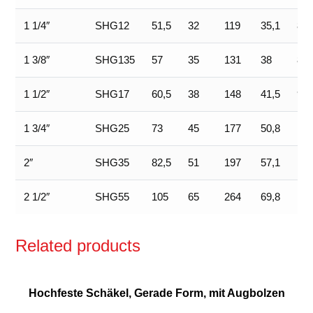
1 1/4″
SHG12
51,5
32
119
35,1
82
1 3/8″
SHG135
57
35
131
38
89
1 1/2″
SHG17
60,5
38
148
41,5
98
1 3/4″
SHG25
73
45
177
50,8
12
2″
SHG35
82,5
51
197
57,1
14
2 1/2″
SHG55
105
65
264
69,8
17
Related products
Hochfeste Schäkel, Gerade Form, mit Augbolzen