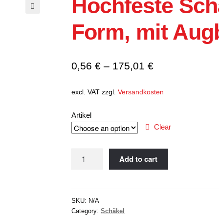
Hochfeste Sch
Textilgeh
-Schnelllauftore
🔍
Form, mit Aug
strie Schnelllauftore
tionalgaragentore
0,56
€
–
175,01
€
schiebetore
ranken
excl. VAT
zzgl.
Versandkosten
deltüren & PVC-Vorhänge
Artikel
ne
Clear
Hochfeste
Add to cart
Schäkel,
Gerade
Form,
SKU:
N/A
mit
Category:
Schäkel
Augbolzen