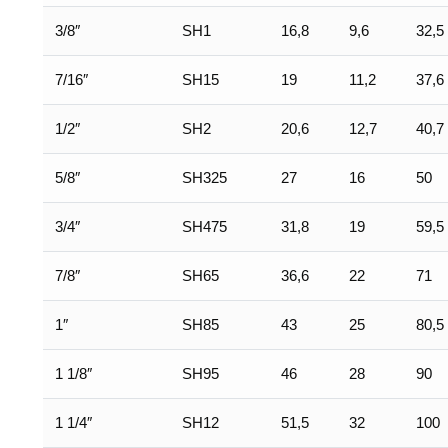
3/8″
SH1
16,8
9,6
32,5
7/16″
SH15
19
11,2
37,6
1/2″
SH2
20,6
12,7
40,7
5/8″
SH325
27
16
50
3/4″
SH475
31,8
19
59,5
7/8″
SH65
36,6
22
71
1″
SH85
43
25
80,5
1 1/8″
SH95
46
28
90
1 1/4″
SH12
51,5
32
100