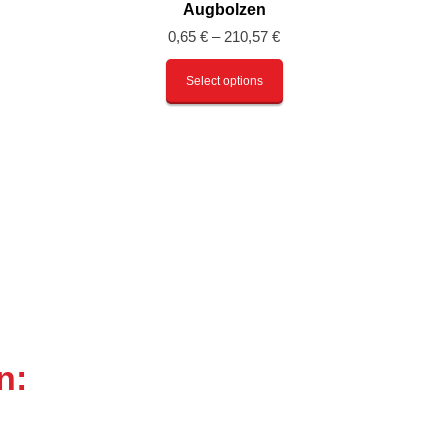
Augbolzen
0,65
€
–
210,57
€
Select options
n: