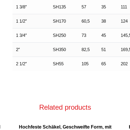
1 3/8″
SH135
57
35
111
1 1/2″
SH170
60,5
38
124
1 3/4″
SH250
73
45
145,
2″
SH350
82,5
51
169,
2 1/2″
SH55
105
65
202
Related products
d
Hochfeste Schäkel, Geschweifte Form, mit