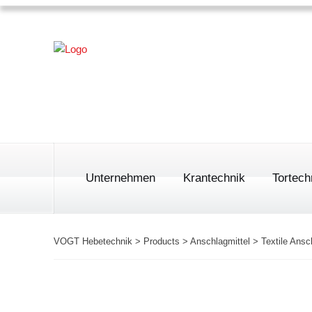
Unternehmen
Krantechnik
Tortech
VOGT Hebetechnik
>
Products
>
Anschlagmittel
>
Textile Ansc
Einträgerbrückenkran
Sekt
Roll