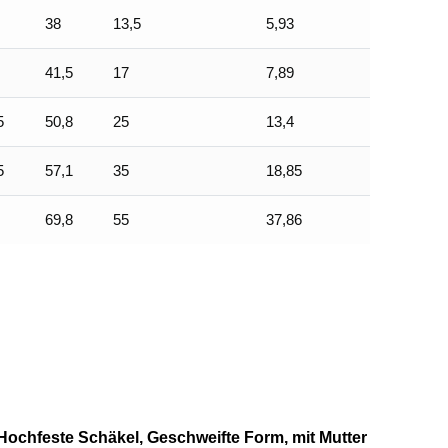
38
13,5
5,93
41,5
17
7,89
5
50,8
25
13,4
5
57,1
35
18,85
69,8
55
37,86
Hochfeste Schäkel, Geschweifte Form, mit Mutter