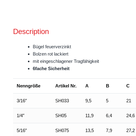
quantity
Description
Bügel feuerverzinkt
Bolzen rot lackiert
mit eingeschlagener Tragfähigkeit
6fache Sicherheit
Nenngröße
Artikel Nr.
A
B
C
3/16″
SH033
9,5
5
21
1/4″
SH05
11,9
6,4
24,6
5/16″
SH075
13,5
7,9
27,2