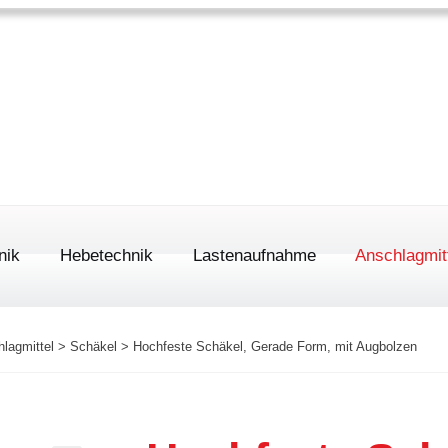
Ho
0163 / 8 44 56
nik
Hebetechnik
Lastenaufnahme
Anschlagmit
hlagmittel
>
Schäkel
>
Hochfeste Schäkel, Gerade Form, mit Augbolzen
ionaltore
ASG Band
tore
Rundschl
Roll- & Haspelfahrwerke
Hebebän
Trägerklemmen