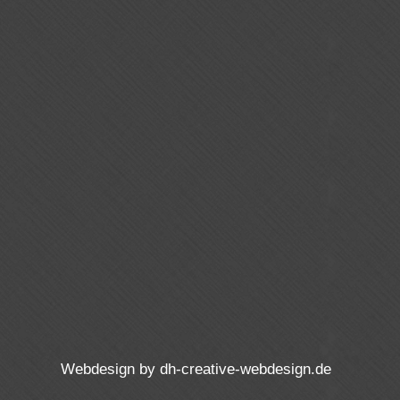
Ich habe die
Datenschutzerklärung
zur Kenntnis
genommen. Ich stimme zu, dass meine Angaben zur
Kontaktaufnahme und für Rückfragen gespeichert
werden.
SENDEN
Webdesign by
dh-creative-webdesign.de