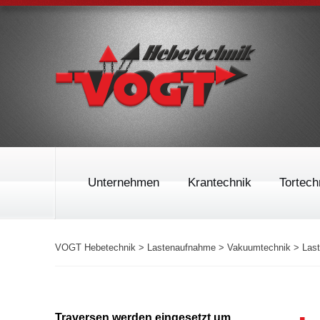
Unternehmen
Krantechnik
Tortech
VOGT Hebetechnik
>
Lastenaufnahme
>
Vakuumtechnik
>
Last
Einträgerbrückenkran
Sekt
Roll
Traversen werden eingesetzt um