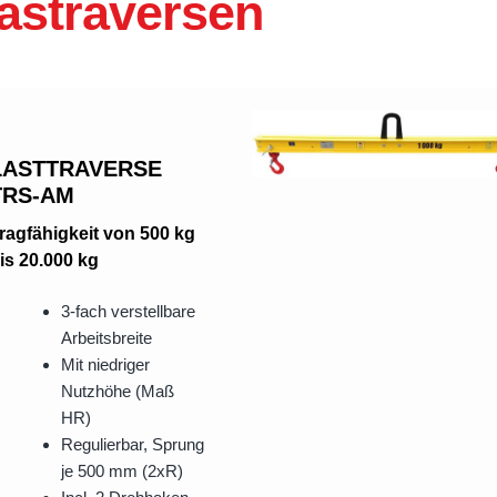
astraversen
Textilgeh
-Schnelllauftore
strie Schnelllauftore
tionalgaragentore
schiebetore
LASTTRAVERSE
ranken
TRS-AM
deltüren & PVC-Vorhänge
ragfähigkeit von 500 kg
is 20.000 kg
ne
3-fach verstellbare
Arbeitsbreite
Mit niedriger
Nutzhöhe (Maß
HR)
Regulierbar, Sprung
je 500 mm (2xR)