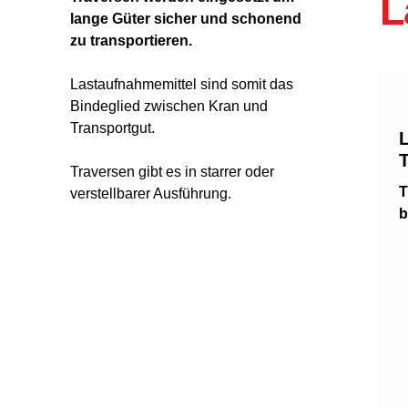
L
Kranbau-Kit
lange Güter sicher und schonend
PVC
zu transportieren.
Indu
Einschienenbahn
Lastaufnahmemittel sind somit das
Sek
Einträgerkran
Bindeglied zwischen Kran und
Hof
Transportgut.
Zweiträgerkran
Sch
Teleskopkran
Traversen gibt es in starrer oder
Pen
T
verstellbarer Ausführung.
b
Zäu
Säulenschwenkkran
Wandschwenkkran
Knickausleger
Wanderkran
ALU-Portalkran
Drehkrane