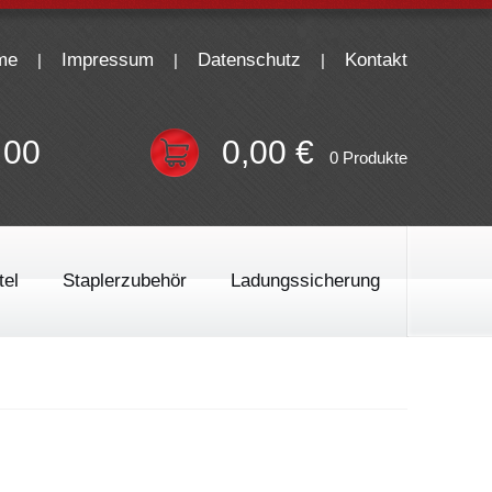
me
Impressum
Datenschutz
Kontakt
 00
0,00
€
0 Produkte
tel
Staplerzubehör
Ladungssicherung
schlingen
ingen
der