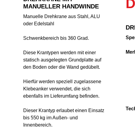
D
Kranbau-Kit
MANUELLER HANDWINDE
PVC
Manuelle Drehkrane aus Stahl, ALU
Indu
oder Edelstahl
Einschienenbahn
DR
Sek
Einträgerkran
Spez
Schwenkbereich bis 360 Grad.
Hof
Zweiträgerkran
Mer
Sch
Diese Krantypen werden mit einer
Teleskopkran
statisch ausgelegten Grundplatte auf
Pen
den Boden oder die Wand gedübelt.
Zäu
Säulenschwenkkran
Hierfür werden speziell zugelassene
Wandschwenkkran
Klebeanker verwendet, die sich
ebenfalls im Lieferumfang befinden.
Knickausleger
Wanderkran
Tec
Dieser Krantyp erlaubet einen Einsatz
bis 550 kg im Außen- und
ALU-Portalkran
Innenbereich.
Drehkrane