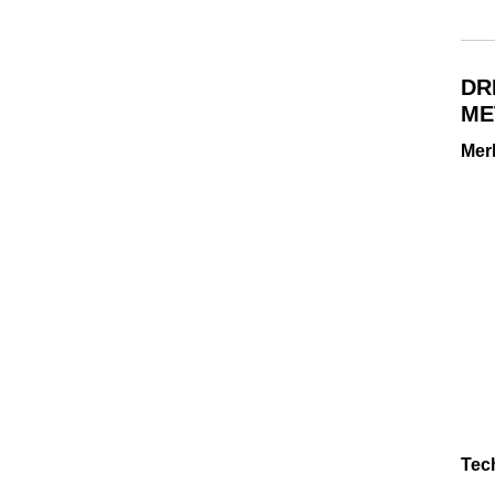
DR
ME
Mer
Tec