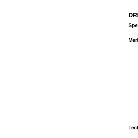
DR
Spez
Mer
Tec