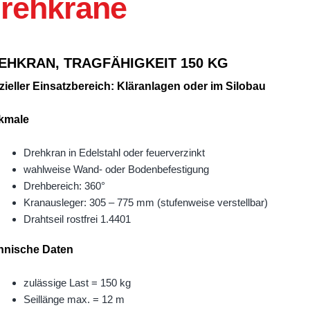
rehkrane
Textilgeh
-Schnelllauftore
strie Schnelllauftore
EHKRAN, TRAGFÄHIGKEIT 150 KG
tionalgaragentore
ieller Einsatzbereich: Kläranlagen oder im Silobau
schiebetore
kmale
ranken
deltüren & PVC-Vorhänge
Drehkran in Edelstahl oder feuerverzinkt
ne
wahlweise Wand- oder Bodenbefestigung
Drehbereich: 360°
Kranausleger: 305 – 775 mm (stufenweise verstellbar)
Drahtseil rostfrei 1.4401
hnische Daten
zulässige Last = 150 kg
Seillänge max. = 12 m