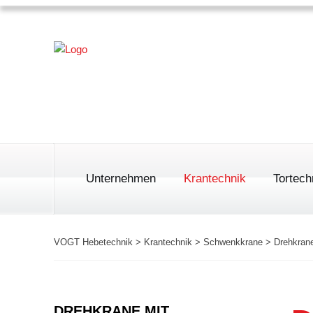
Unternehmen
Krantechnik
Tortech
VOGT Hebetechnik
>
Krantechnik
>
Schwenkkrane
>
Drehkran
Einträgerbrückenkran
Sekt
Roll
DREHKRANE MIT