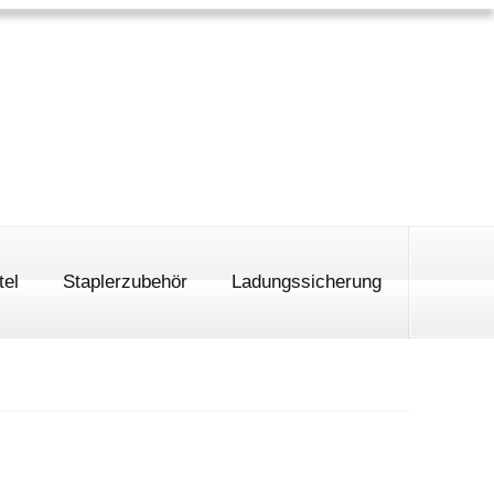
me
Impressum
Datenschutz
Kontakt
 00
0,00
€
0 Produkte
tel
Staplerzubehör
Ladungssicherung
schlingen
ingen
der