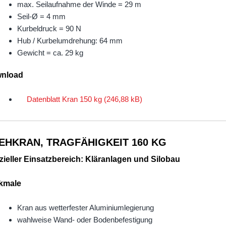
max. Seilaufnahme der Winde = 29 m
Seil-Ø = 4 mm
Kurbeldruck = 90 N
Hub / Kurbelumdrehung: 64 mm
Gewicht = ca. 29 kg
nload
Datenblatt Kran 150 kg
EHKRAN, TRAGFÄHIGKEIT 160 KG
zieller Einsatzbereich: Kläranlagen und Silobau
kmale
Kran aus wetterfester Aluminiumlegierung
wahlweise Wand- oder Bodenbefestigung