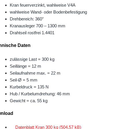
Kran feuerverzinkt, wahlweise V4A
wahlweise Wand- oder Bodenbefestigung
Drehbereich: 360°
Kranausleger 700 – 1300 mm
Drahtseil rostfrei 1.4401
hnische Daten
zulässige Last = 300 kg
Seillänge = 12 m
Seilaufnahme max. = 22 m
Seil-Ø = 5 mm
Kurbeldruck = 135 N
Hub / Kurbelumdrehung: 46 mm
Gewicht = ca. 55 kg
nload
Datenblatt Kran 300 kg