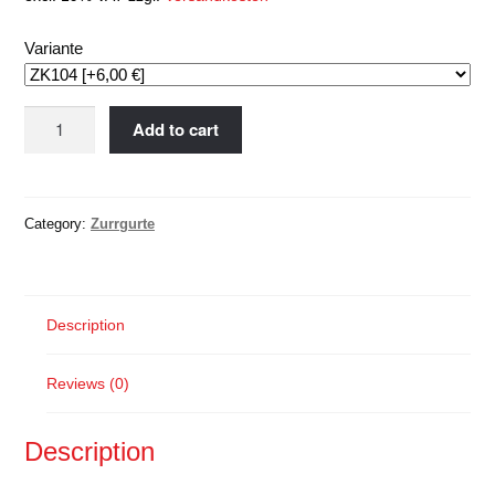
Variante
Zurrgurt
Add to cart
Kuli
35
mm;
Category:
Zurrgurte
1000/
2000
Dan;
(Nach
Description
EN
12195/2)
quantity
Reviews (0)
Description