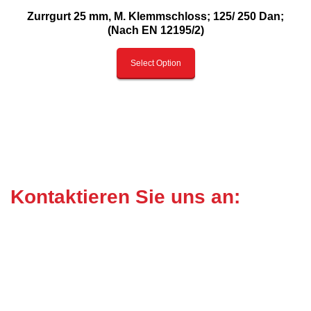
Zurrgurt 25 mm, M. Klemmschloss; 125/ 250 Dan;
(Nach EN 12195/2)
Select Option
Kontaktieren Sie uns an:
VOGT Hebetechnik
Fon: 0 71 30 / 50 82 04
Inhaber: Thilo Vogt
Fax: 0 71 30 / 50 82 06
Mobil: 0163 / 8 44 56 00
Wieslensdorfer Strasse