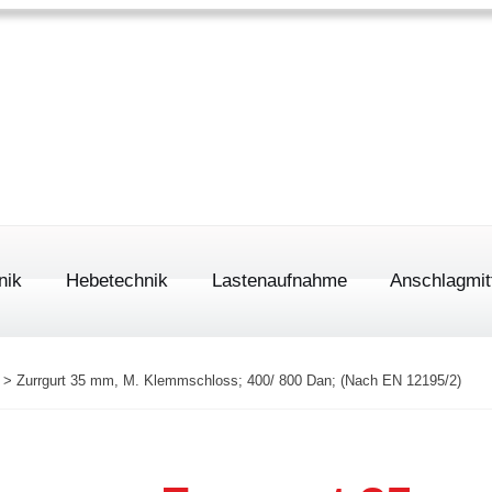
Ho
0163 / 8 44 56
nik
Hebetechnik
Lastenaufnahme
Anschlagmit
>
Zurrgurt 35 mm, M. Klemmschloss; 400/ 800 Dan; (Nach EN 12195/2)
ionaltore
ASG Band
tore
Rundschl
Roll- & Haspelfahrwerke
Hebebän
Trägerklemmen