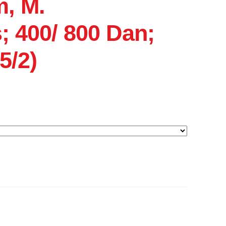
m, M.
änge
 400/ 800 Dan;
5/2)