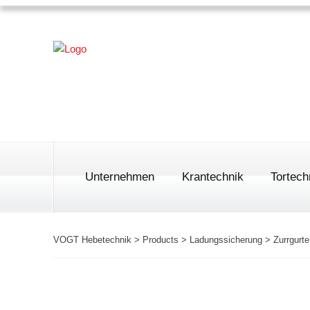
Unternehmen
Krantechnik
Tortech
VOGT Hebetechnik
>
Products
>
Ladungssicherung
>
Zurrgurte
Einträgerbrückenkran
Sekt
Roll