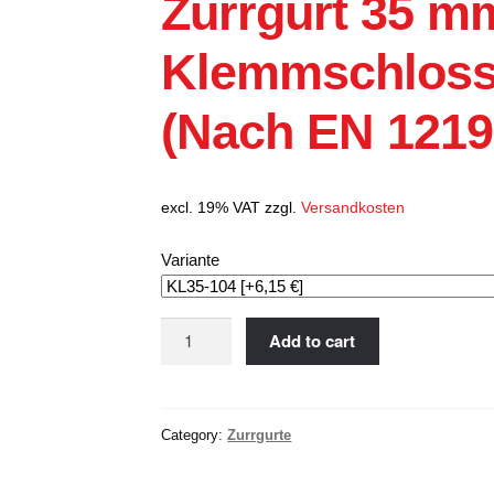
Zurrgurt 35 m
Textilgeh
-Schnelllauftore
Klemmschloss;
strie Schnelllauftore
(Nach EN 1219
tionalgaragentore
schiebetore
ranken
excl. 19% VAT
zzgl.
Versandkosten
deltüren & PVC-Vorhänge
Variante
ne
Zurrgurt
Add to cart
35
mm,
M.
Category:
Zurrgurte
Klemmschloss;
400/
800