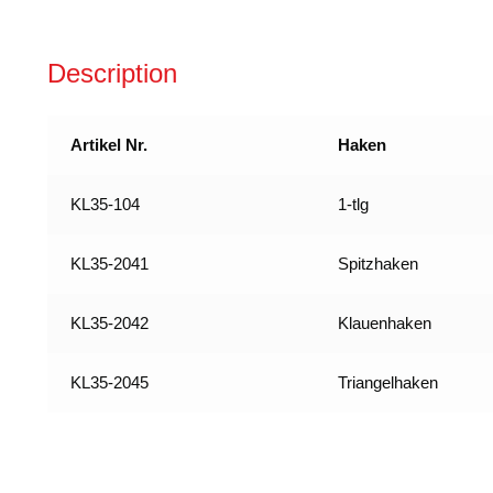
Dan;
(Nach
Description
EN
12195/2)
quantity
Artikel Nr.
Haken
KL35-104
1-tlg
KL35-2041
Spitzhaken
KL35-2042
Klauenhaken
KL35-2045
Triangelhaken