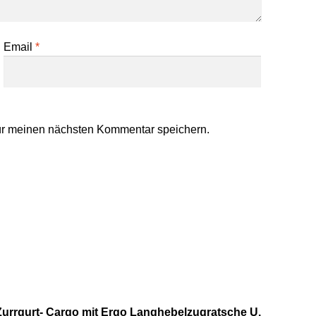
Email
*
ür meinen nächsten Kommentar speichern.
Zurrgurt- Cargo mit Ergo Langhebelzugratsche U.