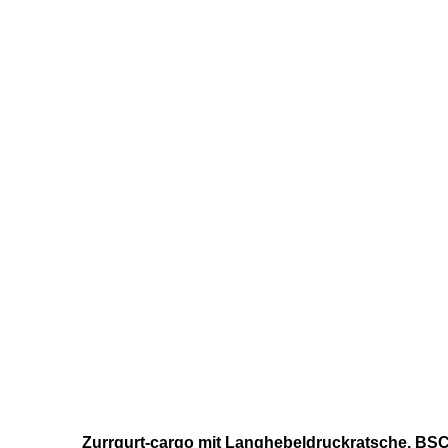
Zurrgurt-cargo mit Langhebeldruckratsche, BS