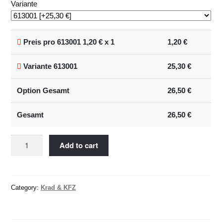
Variante
Preis pro 613001
1,20
€ x 1
1,20
€
Variante 613001
25,30
€
Option Gesamt
26,50
€
Gesamt
26,50
€
Kraftfahrzeug
Add to cart
–
Verzurrungen
quantity
Category:
Krad & KFZ