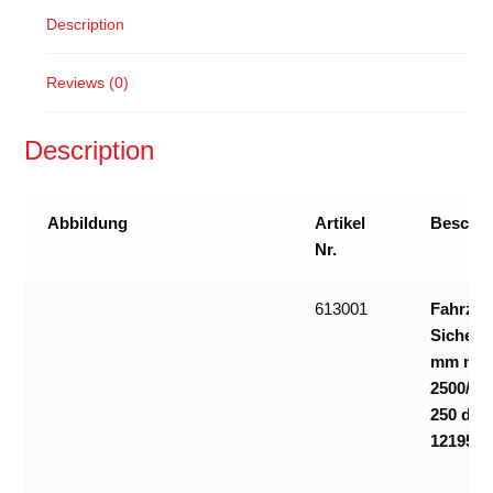
Description
Reviews (0)
Description
Abbildung
Artikel
Beschr
Nr.
613001
Fahrzeu
Sicheru
mm mit 
2500/ 5
250 daN
12195/2