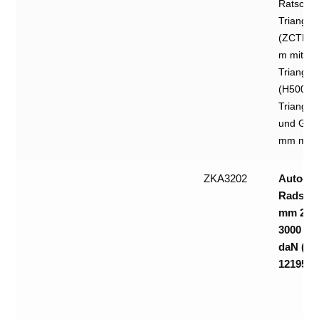
Ratsche 
Triangel
(ZCTH),
m mit
Triangel
(H5009) 
Triangel
und Grip
mm mit S
ZKA3202
Auto-
Radsich
mm 2-tei
3000 da
daN (na
12195/2