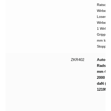
Ratsche 
Wirbelh
Losende 
Wirbelha
1 Wirbel
Grippsch
mm lose
Stoppnah
ZKR402
Auto-
Radsich
mm 4-tei
2000 da
daN (na
12195/2