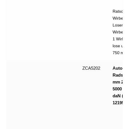
Ratsche 
Wirbelh
Losende 
Wirbelha
1 Wirbel
lose und
750 mm m
ZCA5202
Auto-
Radsich
mm 2-tei
5000 da
daN (na
12195/2